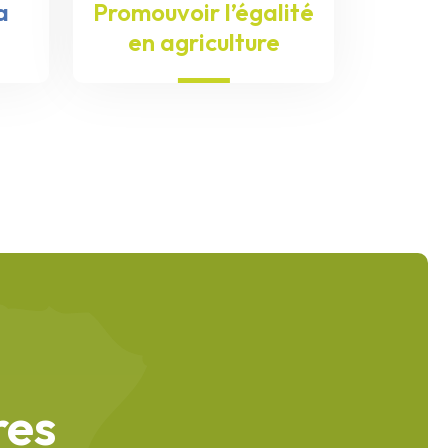
a
Promouvoir l’égalité
en agriculture
res