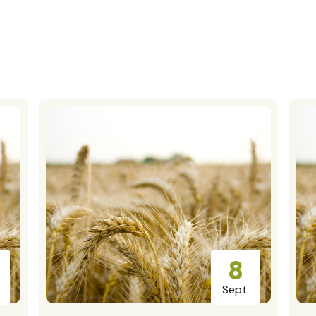
Agenda
8
Sept.