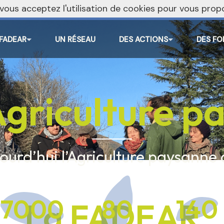
, vous acceptez l'utilisation de cookies pour vous pr
 FADEAR
UN RÉSEAU
DES ACTIONS
DES FO
Agriculture 
ourd’hui l’Agriculture paysanne
7000
80
140
La FADEAR