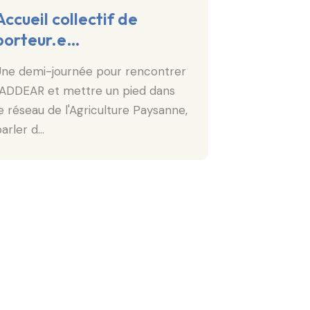
Accueil collectif de
Accueil C
porteur.e…
porteur·
Une demi-journée pour rencontrer
Les accueils c
l'ADDEAR et mettre un pied dans
"porte d’ent
e réseau de l'Agriculture Paysanne,
on a un proje
arler d…
L’objectif …