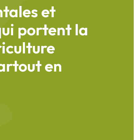
tales et
ui portent la
riculture
rtout en