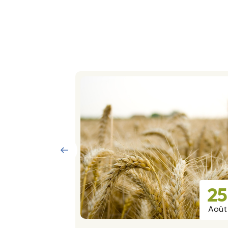
15
25
Sept.
Août