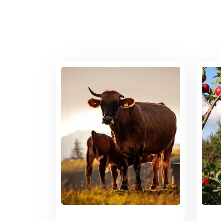
fut
a