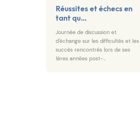
n
Réussites et échecs en
tant qu…
ler
roisièmes
Journée de discussion et
, l'ADEAR
d'échange sur les difficultés et les
succès rencontrés lors de ses
1ères années post-…