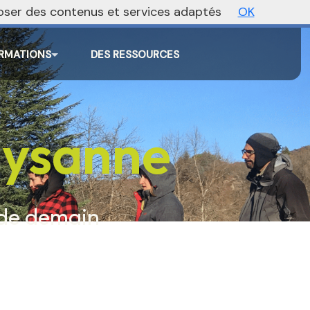
oposer des contenus et services adaptés
OK
Agenda
Annonces
Actualités
RMATIONS
DES RESSOURCES
paysanne
 de demain