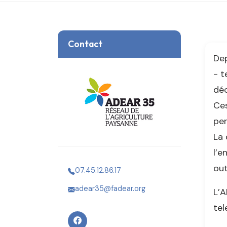
Contact
Dep
- t
déc
Ces
per
La 
l’e
out
07.45.12.86.17
adear35@fadear.org
L’A
tel