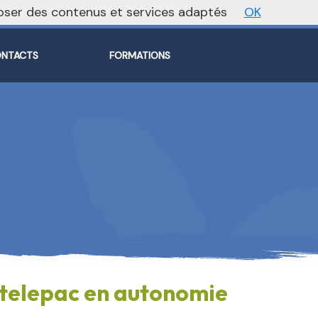
oposer des contenus et services adaptés
OK
Vers le site national
NTACTS
FORMATIONS
l telepac en autonomie