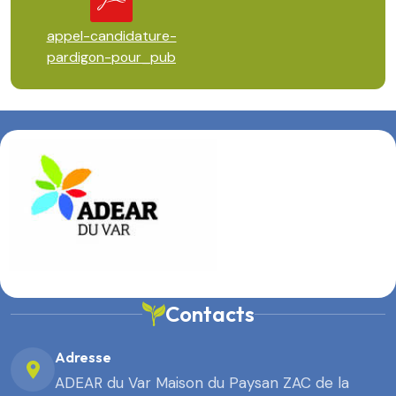
appel-candidature-
pardigon-pour_pub
Contacts
Adresse
ADEAR du Var Maison du Paysan ZAC de la