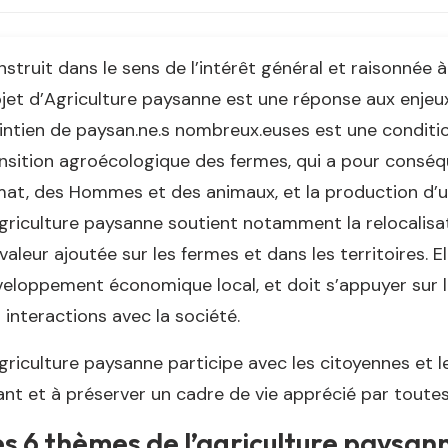
struit dans le sens de l’intérêt général et raisonnée 
jet d’Agriculture paysanne est une réponse aux enjeux 
ntien de paysan.ne.s nombreux.euses est une conditio
nsition agroécologique des fermes, qui a pour conséqu
mat, des Hommes et des animaux, et la production d’un
griculture paysanne soutient notamment la relocalisati
valeur ajoutée sur les fermes et dans les territoires. 
eloppement économique local, et doit s’appuyer sur l
 interactions avec la société.
griculture paysanne participe avec les citoyennes et le
ant et à préserver un cadre de vie apprécié par toutes
s 6 thèmes de l’agriculture paysann