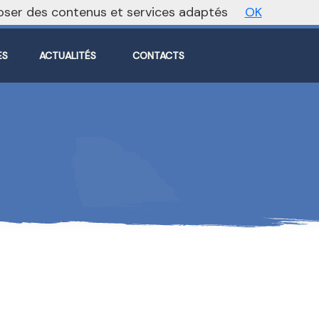
oposer des contenus et services adaptés
OK
Vers le site national
ES
ACTUALITÉS
CONTACTS