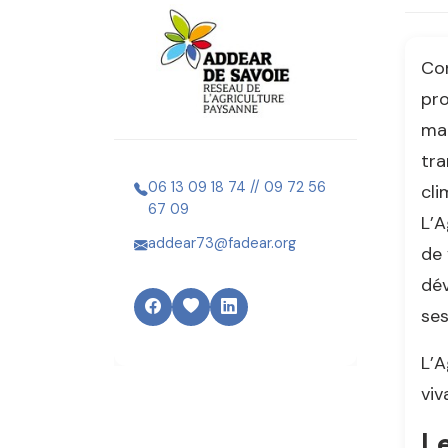
Con
pro
mai
tra
06 13 09 18 74 // 09 72 56
cli
67 09
L’A
addear73@fadear.org
de 
dév
ses
L’A
viv
Le