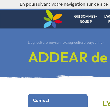
nivo_2026: 1
En poursuivant votre navigation sur ce site
QUI SOMMES-
L’A
NOUS ?
L’agriculture paysanne
›
L’agriculture paysanne
›
ADDEAR de 
Contact
L’