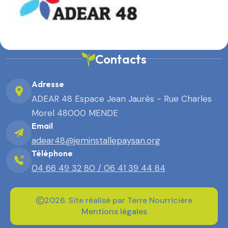
Contacts
Adresse
ADEAR 48 Espace Jean Jaurès - Rue Charles
Morel 48000 MENDE
Email
adear48@jeminstallepaysan.org
Téléphone
04 66 49 32 80 / 06 41 39 44 84
2026. Site réalisé par Terre Nourricière
Mentions légales