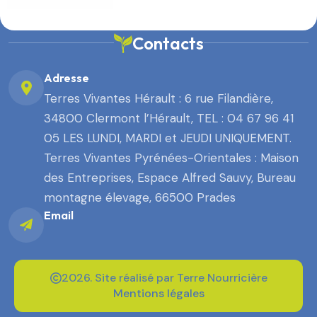
Contacts
Adresse
Terres Vivantes Hérault : 6 rue Filandière,
34800 Clermont l’Hérault, TEL : 04 67 96 41
05 LES LUNDI, MARDI et JEUDI UNIQUEMENT.
Terres Vivantes Pyrénées-Orientales : Maison
des Entreprises, Espace Alfred Sauvy, Bureau
montagne élevage, 66500 Prades
Email
2026. Site réalisé par Terre Nourricière
Mentions légales