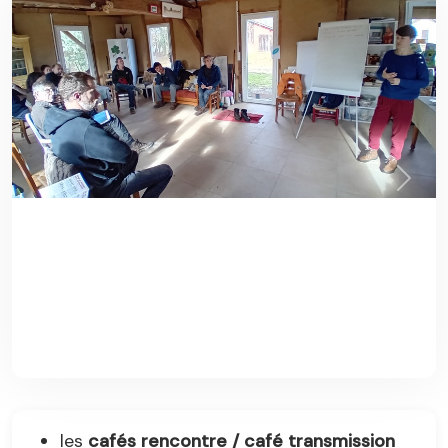
Précédent
Suiva
les
cafés rencontre / café transmission