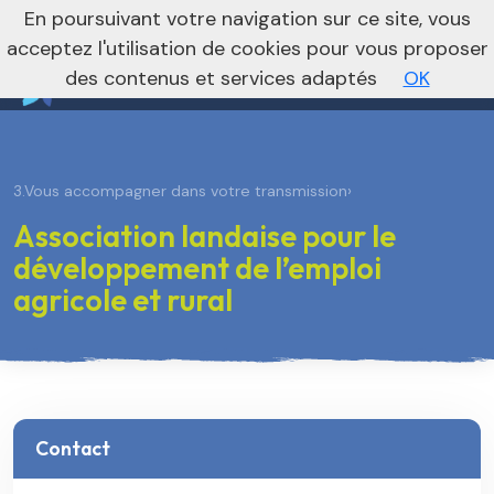
nivo_2026: 1
En poursuivant votre navigation sur ce site, vous
Vers le site national
acceptez l'utilisation de cookies pour vous proposer
des contenus et services adaptés
OK
3.Vous accompagner dans votre transmission
›
Association landaise pour le
développement de l’emploi
agricole et rural
Contact