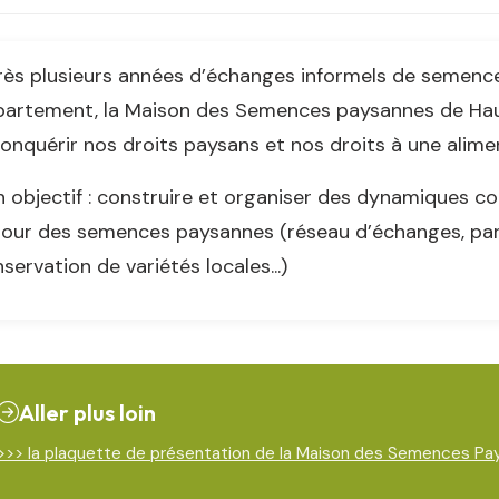
ès plusieurs années d’échanges informels de semenc
partement, la Maison des Semences paysannes de Hau
onquérir nos droits paysans et nos droits à une alimen
 objectif : construire et organiser des dynamiques col
our des semences paysannes (réseau d’échanges, parta
servation de variétés locales...)
Aller plus loin
>>> la plaquette de présentation de la Maison des Semences Pa