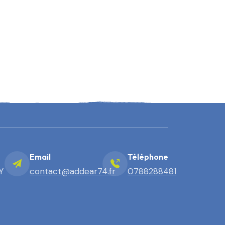
Email
Téléphone
Y
contact@addear74.fr
0788288481