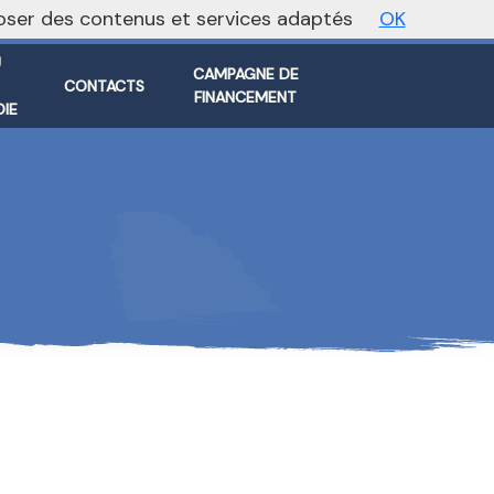
oposer des contenus et services adaptés
OK
Vers le site national
U
CAMPAGNE DE
E
CONTACTS
FINANCEMENT
IE