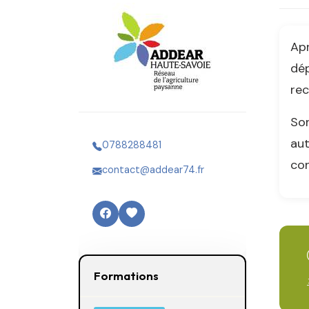
Apr
dé
rec
Son
aut
0788288481
con
contact@addear74.fr
Formations