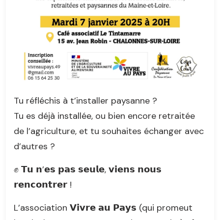
Tu réfléchis à t’installer paysanne ?
Tu es déjà installée, ou bien encore retraitée
de l’agriculture, et tu souhaites échanger avec
d’autres ?
✊ 𝗧𝘂 𝗻’𝗲𝘀 𝗽𝗮𝘀 𝘀𝗲𝘂𝗹𝗲, 𝘃𝗶𝗲𝗻𝘀 𝗻𝗼𝘂𝘀
𝗿𝗲𝗻𝗰𝗼𝗻𝘁𝗿𝗲𝗿 !
L’association 𝗩𝗶𝘃𝗿𝗲 𝗮𝘂 𝗣𝗮𝘆𝘀 (qui promeut