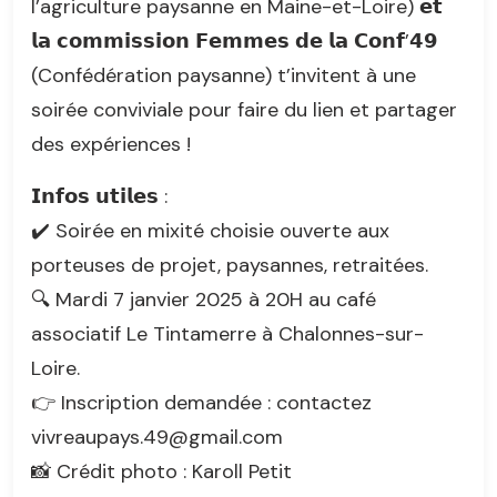
l’agriculture paysanne en Maine-et-Loire) 𝗲𝘁
𝗹𝗮 𝗰𝗼𝗺𝗺𝗶𝘀𝘀𝗶𝗼𝗻 𝗙𝗲𝗺𝗺𝗲𝘀 𝗱𝗲 𝗹𝗮 𝗖𝗼𝗻𝗳’𝟰𝟵
(Confédération paysanne) t’invitent à une
soirée conviviale pour faire du lien et partager
des expériences !
𝗜𝗻𝗳𝗼𝘀 𝘂𝘁𝗶𝗹𝗲𝘀 :
✔️ Soirée en mixité choisie ouverte aux
porteuses de projet, paysannes, retraitées.
🔍 Mardi 7 janvier 2025 à 20H au café
associatif Le Tintamerre à Chalonnes-sur-
Loire.
👉 Inscription demandée : contactez
vivreaupays.49@gmail.com
📸 Crédit photo : Karoll Petit