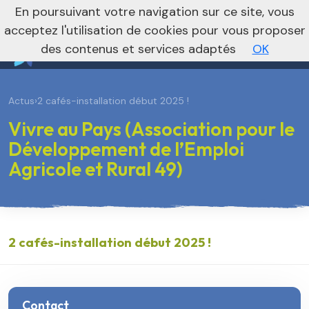
En poursuivant votre navigation sur ce site, vous
Vers le site national
acceptez l'utilisation de cookies pour vous proposer
des contenus et services adaptés
OK
Actus
›
2 cafés-installation début 2025 !
Vivre au Pays (Association pour le
Développement de l’Emploi
Agricole et Rural 49)
2 cafés-installation début 2025 !
Contact