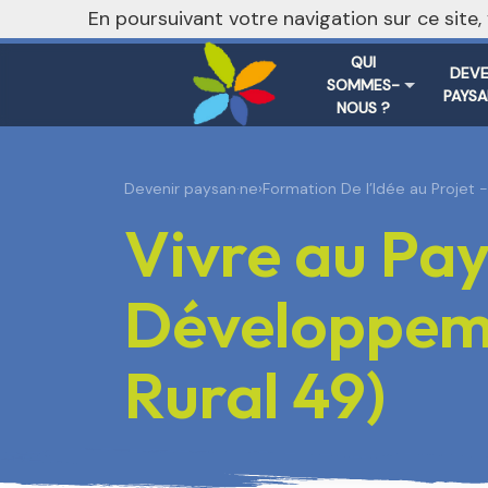
nivo_2026: 1
En poursuivant votre navigation sur ce site
QUI
DEVE
SOMMES-
PAYSA
NOUS ?
Devenir paysan·ne
›
Formation De l’Idée au Projet
Vivre au Pay
Développeme
Rural 49)