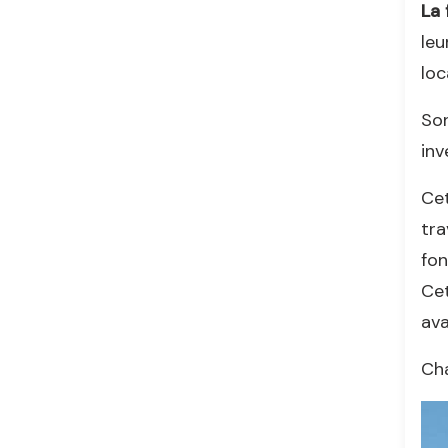
La 
leu
loc
Son
inv
Ce
tra
fon
Cet
ava
Cha