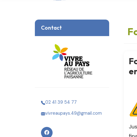
Contact
Fo
Fo
en
02 41 39 54 77
vivreaupays.49@gmail.com
Jus
fin