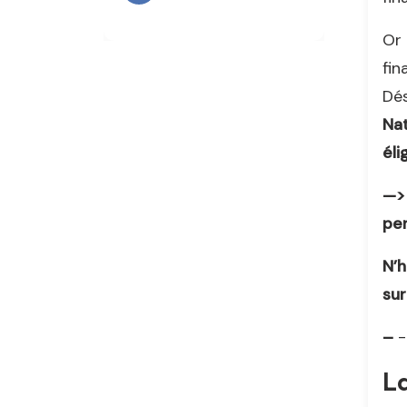
Or 
fin
Dés
Nat
éli
—> 
per
N’
sur
–
- 
La