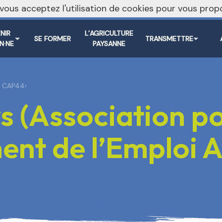
, vous acceptez l'utilisation de cookies pour vous pr
NIR
L’AGRICULTURE
SE FORMER
TRANSMETTRE
N·NE
PAYSANNE
 - CAP44
›
s (Association po
nt de l’Emploi Ag