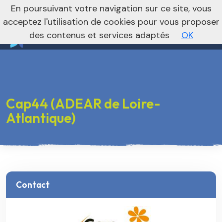
nivo_2026: 1
En poursuivant votre navigation sur ce site, vous
Vers le site national
acceptez l'utilisation de cookies pour vous proposer
des contenus et services adaptés
OK
Cap44 (ADEAR de Loire-
Atlantique)
Contact