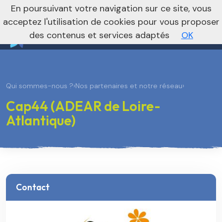
nivo_2026: 1
En poursuivant votre navigation sur ce site, vous
Vers le site national
acceptez l'utilisation de cookies pour vous proposer
des contenus et services adaptés
OK
Qui sommes-nous ?
›
Nos partenaires et notre réseau
›
Cap44 (ADEAR de Loire-
Atlantique)
Contact