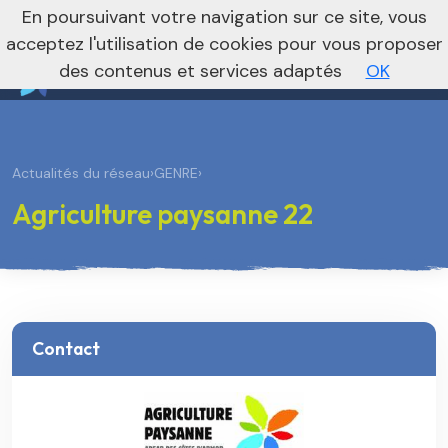
nivo_2026: 1
En poursuivant votre navigation sur ce site, vous
Vers le site national
acceptez l'utilisation de cookies pour vous proposer
des contenus et services adaptés
OK
Actualités du réseau
›
GENRE
›
Agriculture paysanne 22
Contact