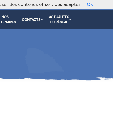
oposer des contenus et services adaptés
OK
Vers le site national
NOS
ACTUALITÉS
CONTACTS
RTENAIRES
DU RÉSEAU