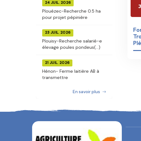
24 JUIL. 2026
Plouézec-Recherche 0.5 ha
pour projet pépinière
For
23 JUIL. 2026
Tra
Plouisy-Recherche salarié-e
Plé
élevage poules pondeus(...)
21 JUIL. 2026
Hénon- Ferme laitière AB à
transmettre
En savoir plus