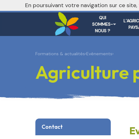
nivo_2026: 1
En poursuivant votre navigation sur ce site
QUI
L’AGRI
SOMMES-
PAYS
NOUS ?
Formations & actualités
›
Evènements
›
Agriculture
Contact
E