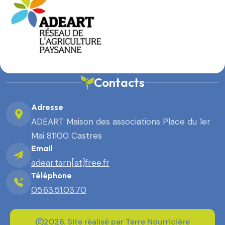
Contacts
Adresse
ADEART Maison des associations Place du 1er
Mai 81100 Castres
Email
adear.tarn[at]free.fr
Téléphone
05.63.51.03.70
2026. Site réalisé par Terre Nourricière