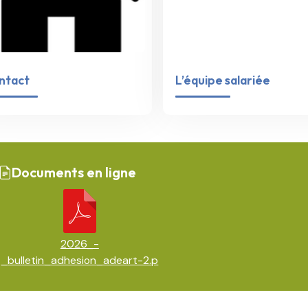
ntact
L’équipe salariée
Documents en ligne
2026_-
_bulletin_adhesion_adeart-2.p