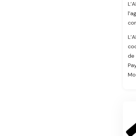
L’A
l’a
com
L’A
coo
de 
Pa
Mon