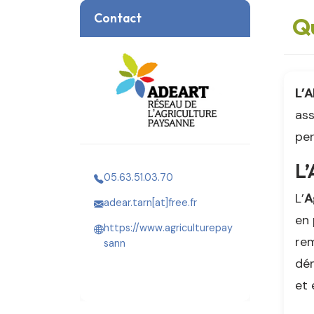
Contact
Q
L’
ass
per
L’
05.63.51.03.70
L’
A
adear.tarn[at]free.fr
en 
https://www.agriculturepay
rem
sann
dém
et 