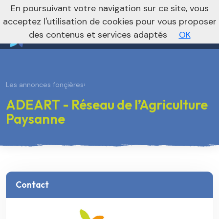
nivo_2026: 1
En poursuivant votre navigation sur ce site, vous
Vers le site national
acceptez l'utilisation de cookies pour vous proposer
des contenus et services adaptés
OK
Les annonces fonçières
›
ADEART - Réseau de l’Agriculture
Paysanne
Contact