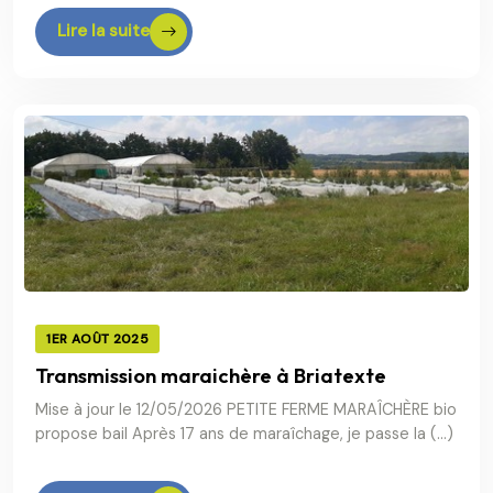
Lire la suite
1ER AOÛT 2025
Transmission maraichère à Briatexte
Mise à jour le 12/05/2026 PETITE FERME MARAÎCHÈRE bio
propose bail Après 17 ans de maraîchage, je passe la (…)