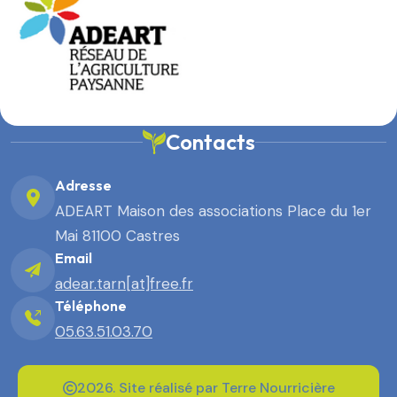
Contacts
Adresse
ADEART Maison des associations Place du 1er
Mai 81100 Castres
Email
adear.tarn[at]free.fr
Téléphone
05.63.51.03.70
2026. Site réalisé par Terre Nourricière