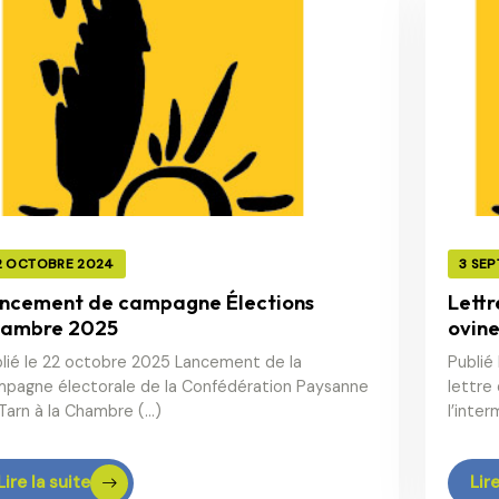
2 OCTOBRE 2024
3 SE
ncement de campagne Élections
Lettr
ambre 2025
ovine
lié le 22 octobre 2025 Lancement de la
Publié
pagne électorale de la Confédération Paysanne
lettre
Tarn à la Chambre (…)
l’inter
Lire la suite
Lire