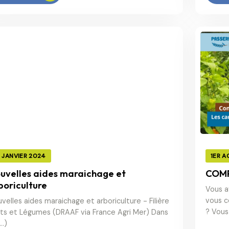
5 JANVIER 2024
1ER A
uvelles aides maraichage et
COM
boriculture
Vous a
vous c
velles aides maraichage et arboriculture - Filière
? Vous
its et Légumes (DRAAF via France Agri Mer) Dans
(…)