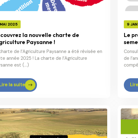
 MAI 2025
9 JAN
couvrez la nouvelle charte de
Le p
Agriculture Paysanne !
semes
charte de l’Agriculture Paysanne a été révisée en
Consul
te année 2025 ! La charte de l’Agriculture
de l’a
sanne est (…)
compét
Lire la suite
Lire