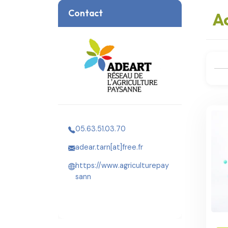
Contact
Ac
05.63.51.03.70
adear.tarn[at]free.fr
https://www.agriculturepay
sann