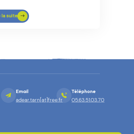
 la suite
Email
Téléphone
adear.tarn[at]free.fr
05.63.51.03.70