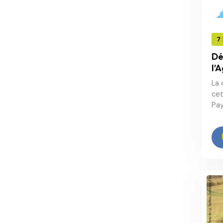
7
Dé
l’
La 
cet
Pay