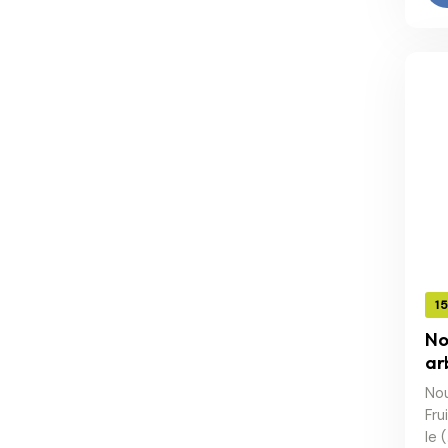
1
No
ar
Nou
Fru
le 