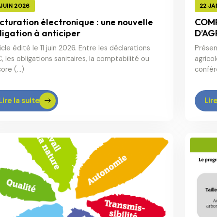
 JUIN 2026
22 JA
cturation électronique : une nouvelle
COMP
ligation à anticiper
D’AG
icle édité le 11 juin 2026. Entre les déclarations
Présen
, les obligations sanitaires, la comptabilité ou
agrico
ore (…)
confér
Lire la suite
Lire