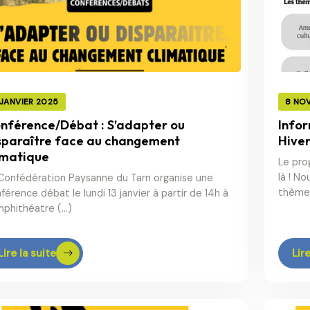
 JANVIER 2025
8 NO
nférence/Débat : S’adapter ou
Infor
sparaître face au changement
Hive
imatique
Le pro
là ! N
Confédération Paysanne du Tarn organise une
thème
férence débat le lundi 13 janvier à partir de 14h à
mphithéatre (…)
Lire la suite
Lire