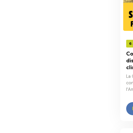
6
Co
di
cl
La 
con
l’A