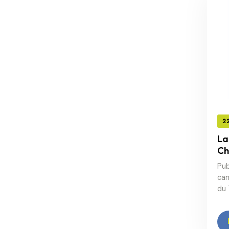
2
La
Ch
Pub
cam
du 