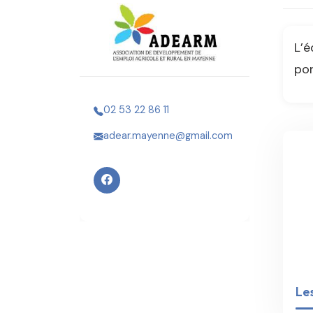
L’é
por
02 53 22 86 11
adear.mayenne@gmail.com
Les