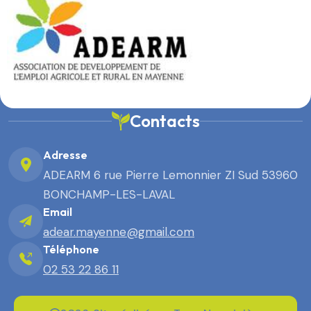
Contacts
Adresse
ADEARM 6 rue Pierre Lemonnier ZI Sud 53960
BONCHAMP-LES-LAVAL
Email
adear.mayenne@gmail.com
Téléphone
02 53 22 86 11