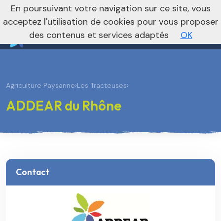
nivo_2026: 1
En poursuivant votre navigation sur ce site, vous
Vers le site national
acceptez l'utilisation de cookies pour vous proposer
des contenus et services adaptés
OK
Agriculture Paysanne
›
Les Tracteuses
›
ADDEAR du Rhône
Contact