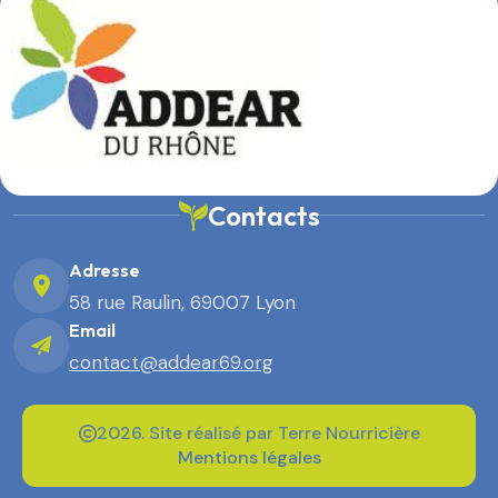
Contacts
Adresse
58 rue Raulin, 69007 Lyon
Email
contact@addear69.org
2026. Site réalisé par Terre Nourricière
Mentions légales