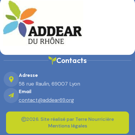
Contacts
Adresse
58 rue Raulin, 69007 Lyon
Email
contact@addear69.org
2026. Site réalisé par Terre Nourricière
Mentions légales