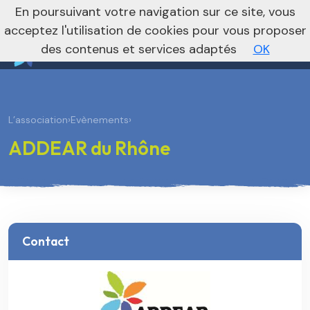
nivo_2026: 1
En poursuivant votre navigation sur ce site, vous
Vers le site national
acceptez l'utilisation de cookies pour vous proposer
des contenus et services adaptés
OK
L’association
›
Evènements
›
ADDEAR du Rhône
Contact