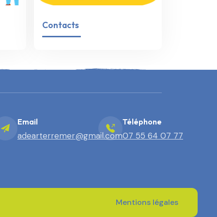
Contacts
Email
Téléphone
adearterremer@gmail.com
07 55 64 07 77
Mentions légales