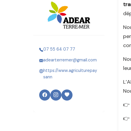
tra
dép
Nou
per
com
07 55 64 07 77
No
adearterremer@gmail.com
leu
https://www.agriculturepay
sann
L’A
Nou
👉 
👉 