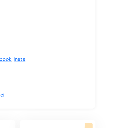
book
,
Insta
ici