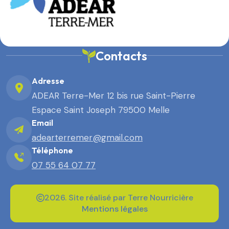
Contacts
Adresse
ADEAR Terre-Mer 12 bis rue Saint-Pierre
Espace Saint Joseph 79500 Melle
Email
adearterremer@gmail.com
Téléphone
07 55 64 07 77
2026. Site réalisé par Terre Nourricière
Mentions légales