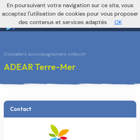
nivo_2026: 1
En poursuivant votre navigation sur ce site, vous
Vers le site national
acceptez l'utilisation de cookies pour vous proposer
des contenus et services adaptés
OK
S’installer
›
L’accompagnement collectif
›
ADEAR Terre-Mer
Contact