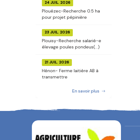
24 JUIL. 2026
Plouézec-Recherche 0.5 ha
pour projet pépinière
23 JUIL. 2026
Plouisy-Recherche salarié-e
élevage poules pondeus(...)
21 JUIL. 2026
Hénon- Ferme laitière AB à
transmettre
En savoir plus