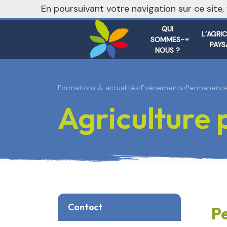
nivo_2026: 1
En poursuivant votre navigation sur ce site
QUI
L’AGRI
SOMMES-
PAYS
NOUS ?
Formations & actualités
›
Evènements
›
Permanence 
Agriculture
Contact
Pe