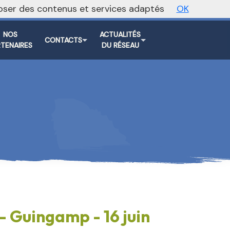
oposer des contenus et services adaptés
OK
Vers le site national
NOS
ACTUALITÉS
CONTACTS
RTENAIRES
DU RÉSEAU
 Guingamp - 16 juin