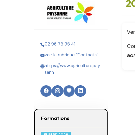
2
Ven
02 96 78 95 41
Co
ac
voir la rubrique “Contacts”
https://www.agriculturepay
sann
Formations
15 SEPT. 2026