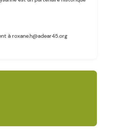
ment à roxane.h@adear45.org