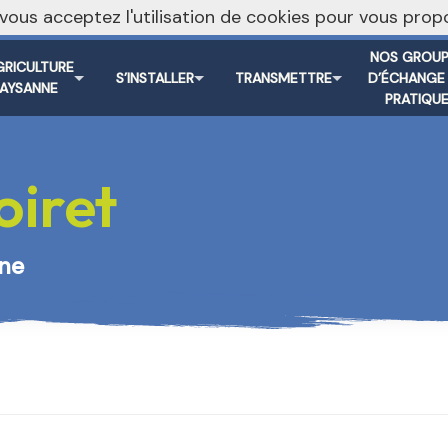
, vous acceptez l'utilisation de cookies pour vous pr
Je m’abonne à la newslett
NOS GROUP
GRICULTURE
S’INSTALLER
TRANSMETTRE
D’ÉCHANGE
PAYSANNE
PRATIQU
iret
nne