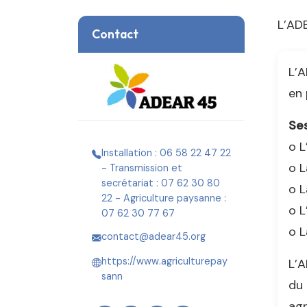
L’AD
Contact
L’A
en 
Ses
o L
Installation : 06 58 22 47 22
o L
- Transmission et
secrétariat : 07 62 30 80
o L
22 - Agriculture paysanne :
o L
07 62 30 77 67
o L
contact@adear45.org
https://www.agriculturepay
L’A
sann
du 
agr