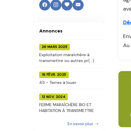
ave
Déc
Annonces
Env
Au 
26 MARS 2025
Exploitation maraîchère à
transmettre ou autres pr(...)
19 FÉVR. 2025
45 - Terres à louer
12 NOV. 2024
FERME MARAÎCHÈRE BIO ET
HABITATION À TRANSMETTRE
En savoir plus