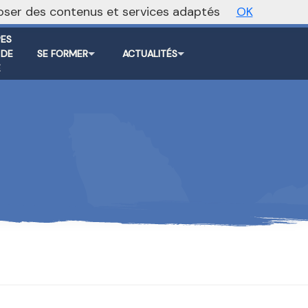
oposer des contenus et services adaptés
OK
er foncière
Vers le site national
ES
 DE
SE FORMER
ACTUALITÉS
E