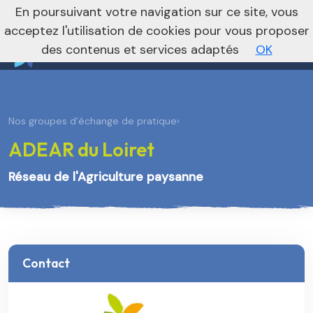
nivo_2026: 1
En poursuivant votre navigation sur ce site, vous
Je m’abonne à la newsletter foncière
Vers le site national
acceptez l'utilisation de cookies pour vous proposer
des contenus et services adaptés
OK
Nos groupes d’échange de pratique
›
ADEAR du Loiret
Réseau de l'Agriculture paysanne
Contact