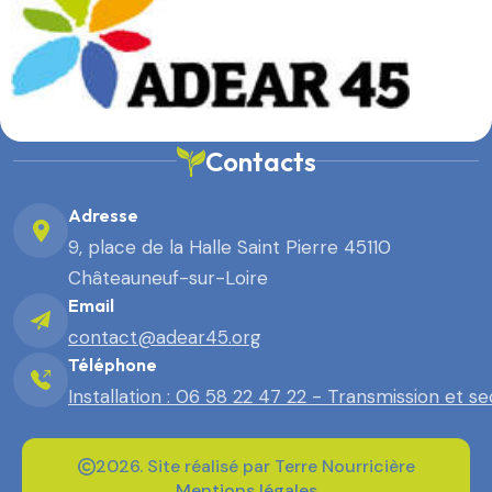
Contacts
Adresse
9, place de la Halle Saint Pierre 45110
Châteauneuf-sur-Loire
Email
contact@adear45.org
Téléphone
Installation : 06 58 22 47 22 - Transmission et s
2026. Site réalisé par Terre Nourricière
Mentions légales