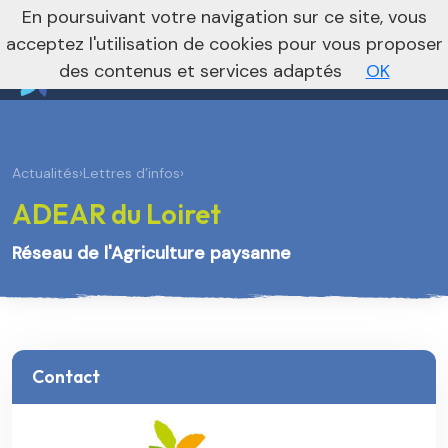
nivo_2026: 1
En poursuivant votre navigation sur ce site, vous
Je m’abonne à la newsletter foncière
Vers le site national
acceptez l'utilisation de cookies pour vous proposer
des contenus et services adaptés
OK
Actualités
›
Lettres d’infos
›
ADEAR du Loiret
Réseau de l'Agriculture paysanne
Contact