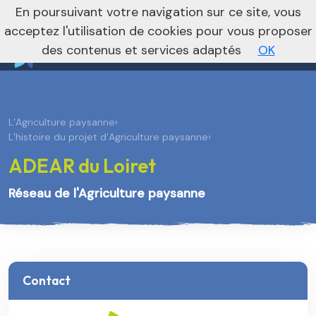
nivo_2026: 1
En poursuivant votre navigation sur ce site, vous
Je m’abonne à la newsletter foncière
Vers le site national
acceptez l'utilisation de cookies pour vous proposer
des contenus et services adaptés
OK
L’Agriculture paysanne
›
L’histoire du projet d’Agriculture paysanne
›
ADEAR du Loiret
Réseau de l'Agriculture paysanne
Contact