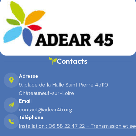
Contacts
Adresse
9, place de la Halle Saint Pierre 45110
Châteauneuf-sur-Loire
Email
contact@adear45.org
Téléphone
Installation : 06 58 22 47 22 - Transmission et s