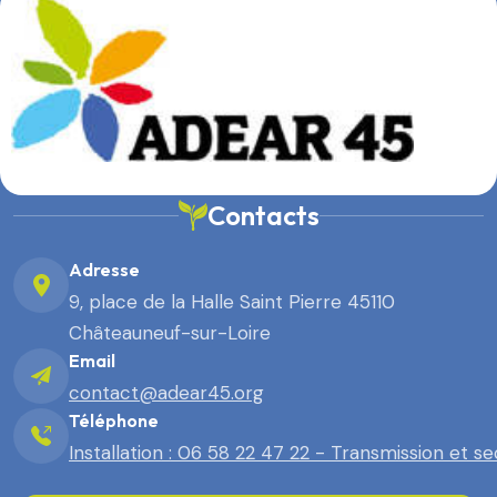
Contacts
Adresse
9, place de la Halle Saint Pierre 45110
Châteauneuf-sur-Loire
Email
contact@adear45.org
Téléphone
Installation : 06 58 22 47 22 - Transmission et s