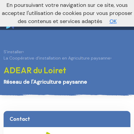
nivo_2026: 1
En poursuivant votre navigation sur ce site, vous
Je m’abonne à la newsletter foncière
Vers le site national
acceptez l'utilisation de cookies pour vous proposer
des contenus et services adaptés
OK
S’installer
›
La Coopérative d’installation en Agriculture paysanne
›
ADEAR du Loiret
Réseau de l'Agriculture paysanne
Contact