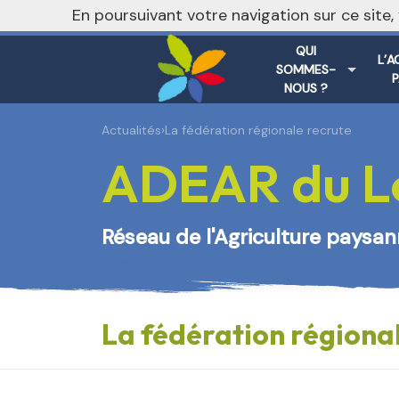
En poursuivant votre navigation sur ce site
QUI
L’A
SOMMES-
NOUS ?
Actualités
›
La fédération régionale recrute
ADEAR du Lo
Réseau de l'Agriculture paysa
La fédération régiona