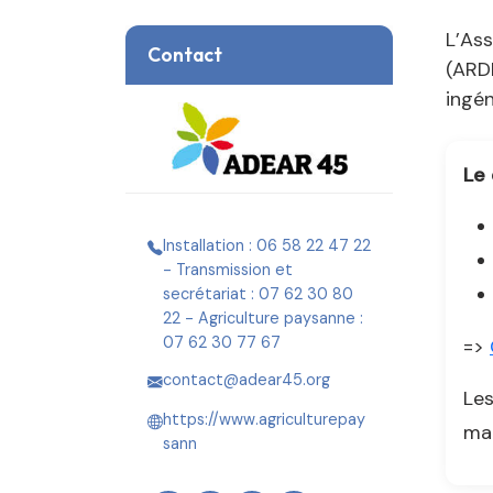
L’Ass
Contact
(ARD
ingén
Le 
Installation : 06 58 22 47 22
- Transmission et
secrétariat : 07 62 30 80
22 - Agriculture paysanne :
07 62 30 77 67
=>
contact@adear45.org
Les
https://www.agriculturepay
mai
sann