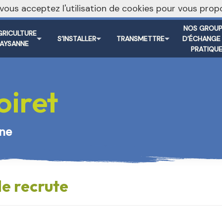
, vous acceptez l'utilisation de cookies pour vous pr
Je m’abonne à la newslett
NOS GROUP
GRICULTURE
S’INSTALLER
TRANSMETTRE
D’ÉCHANGE
PAYSANNE
PRATIQU
iret
nne
le recrute