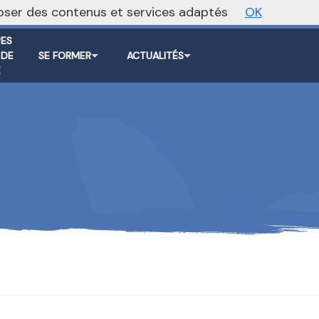
oposer des contenus et services adaptés
OK
er foncière
Vers le site national
ES
 DE
SE FORMER
ACTUALITÉS
E