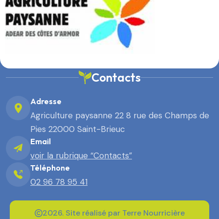
Contacts
Adresse
Agriculture paysanne 22 8 rue des Champs de
Pies 22000 Saint-Brieuc
Email
voir la rubrique “Contacts”
Téléphone
02 96 78 95 41
2026. Site réalisé par Terre Nourricière