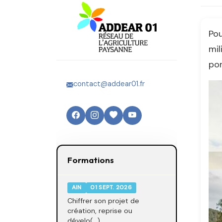
Pou
mil
por
contact@addear01.fr
Formations
AIN
01 SEPT. 2026
Chiffrer son projet de
création, reprise ou
dévelo(...)