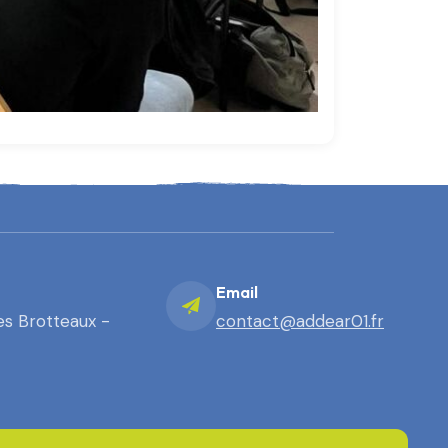
Email
es Brotteaux -
contact@addear01.fr