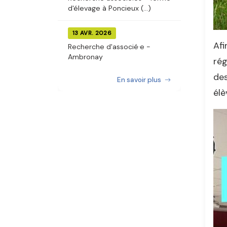
d'élevage à Poncieux (...)
13 AVR. 2026
Afi
Recherche d'associé·e -
Ambronay
rég
des
En savoir plus
élè