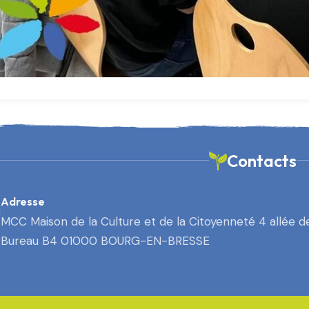
Contacts
Adresse
MCC Maison de la Culture et de la Citoyenneté 4 allée d
Bureau B4 01000 BOURG-EN-BRESSE