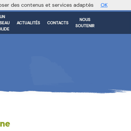
oposer des contenus et services adaptés
OK
Vers le site national
UN
NOUS
SEAU
ACTUALITÉS
CONTACTS
SOUTENIR
OLIDE
nne