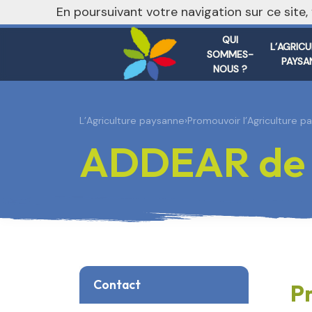
nivo_2026: 1
En poursuivant votre navigation sur ce site
QUI
L’AGRIC
SOMMES-
PAYSA
NOUS ?
L’Agriculture paysanne
›
Promouvoir l’Agriculture p
ADDEAR de l
Contact
P