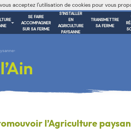
, vous acceptez l'utilisation de cookies pour vous pr
S’INSTALLER
SE FAIRE
ULTURE
EN
TRANSMETTRE
ACCOMPAGNER
RÉ
NNE
AGRICULTURE
SA FERME
SUR SA FERME
S
PAYSANNE
aysanne
›
’Ain
romouvoir l’Agriculture paysa