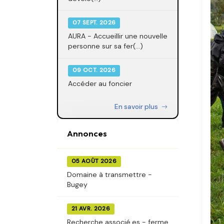
07 SEPT. 2026
AURA - Accueillir une nouvelle
personne sur sa fer(...)
09 OCT. 2026
Accéder au foncier
En savoir plus
Annonces
05 AOÛT 2026
Domaine à transmettre -
Bugey
21 AVR. 2026
Recherche associé.es - ferme