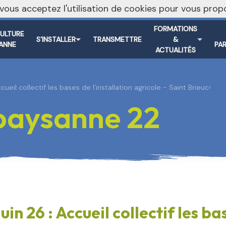
, vous acceptez l'utilisation de cookies pour vous pr
FORMATIONS
CULTURE
S’INSTALLER
TRANSMETTRE
&
ANNE
PA
ACTUALITÉS
ccueil collectif les bases de l’installation agricole - Saint Brieuc
›
 paysanne 22
juin 26 : Accueil collectif les ba