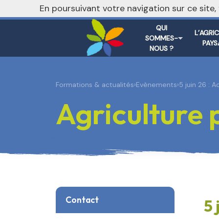
nivo_2026: 1
En poursuivant votre navigation sur ce site
QUI
L’AGRI
SOMMES-
PAYS
NOUS ?
Formations & actualités
›
Evènements
›
5 juin 26 : A
Agriculture
Contact
5 