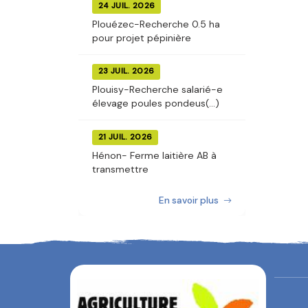
24 JUIL. 2026
Plouézec-Recherche 0.5 ha
pour projet pépinière
23 JUIL. 2026
Plouisy-Recherche salarié-e
élevage poules pondeus(...)
21 JUIL. 2026
Hénon- Ferme laitière AB à
transmettre
En savoir plus