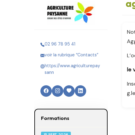
ag
Not
Agg
02 96 78 95 41
L’o
voir la rubrique “Contacts”
https://www.agriculturepay
le 
sann
Ins
g.
Formations
15 SEPT. 2026