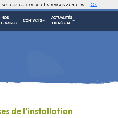
oposer des contenus et services adaptés
OK
Vers le site national
NOS
ACTUALITÉS
CONTACTS
RTENAIRES
DU RÉSEAU
ses de l’installation