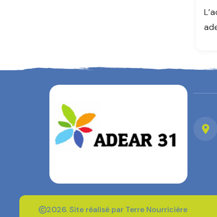
L’a
ad
2026. Site réalisé par Terre Nourricière