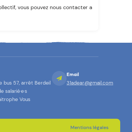
llectif, vous pouvez nous contacter a
Email
 bus 57, arrêt Berdeil
31adear@gmail.com
 salarié·e·s
mitrophe Vous
Mentions légales