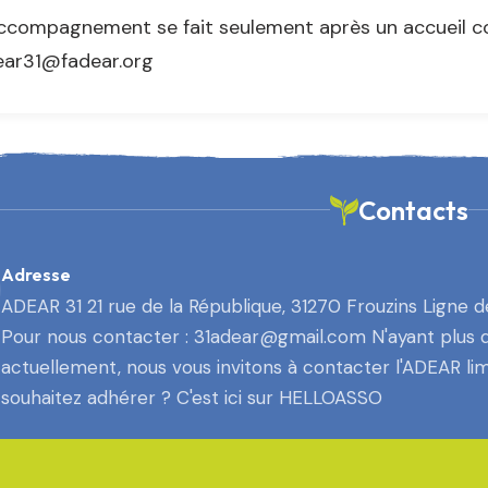
ccompagnement se fait seulement après un accueil co
ear31@fadear.org
Contacts
Adresse
ADEAR 31 21 rue de la République, 31270 Frouzins Ligne de
Pour nous contacter : 31adear@gmail.com N'ayant plus de
actuellement, nous vous invitons à contacter l'ADEAR li
souhaitez adhérer ? C'est ici sur HELLOASSO