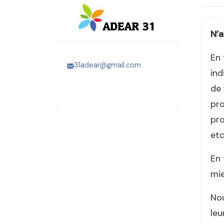
N’a
En 
31adear@gmail.com
ind
de 
pro
pro
etc
En 
mie
Nou
leu