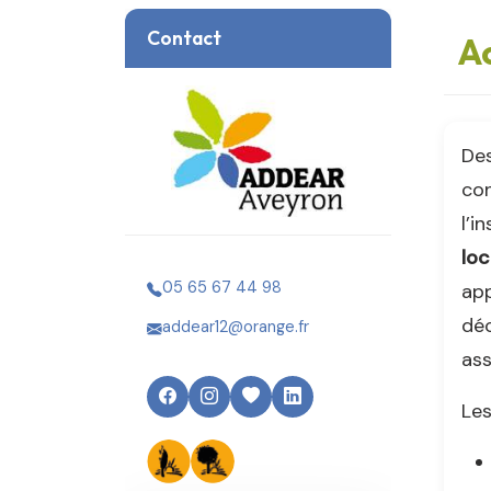
Contact
Ac
Des
co
l’i
lo
05 65 67 44 98
app
déc
addear12@orange.fr
ass
Le