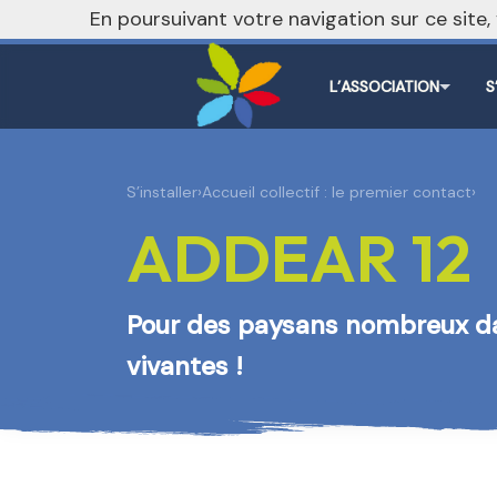
nivo_2026: 1
En poursuivant votre navigation sur ce site
L’ASSOCIATION
S
S’installer
›
Accueil collectif : le premier contact
›
ADDEAR 12
Pour des paysans nombreux 
vivantes !