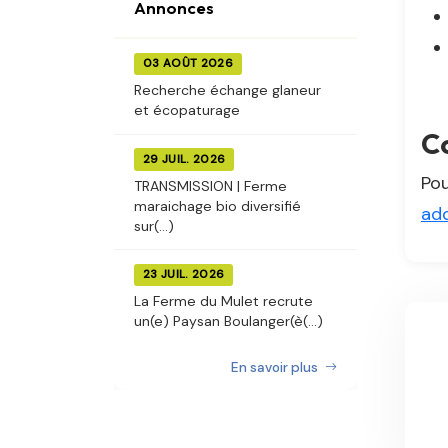
Annonces
03 AOÛT 2026
Recherche échange glaneur
et écopaturage
C
29 JUIL. 2026
Pou
TRANSMISSION | Ferme
maraichage bio diversifié
ad
sur(...)
23 JUIL. 2026
La Ferme du Mulet recrute
un(e) Paysan Boulanger(è(...)
En savoir plus