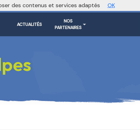
oposer des contenus et services adaptés
OK
Vers le site national
NOS
ACTUALITÉS
PARTENAIRES
lpes