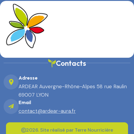
Contacts
Adresse
ARDEAR Auvergne-Rhône-Alpes 58 rue Raulin
69007 LYON
Email
contact@ardear-aura.fr
2026. Site réalisé par Terre Nourricière