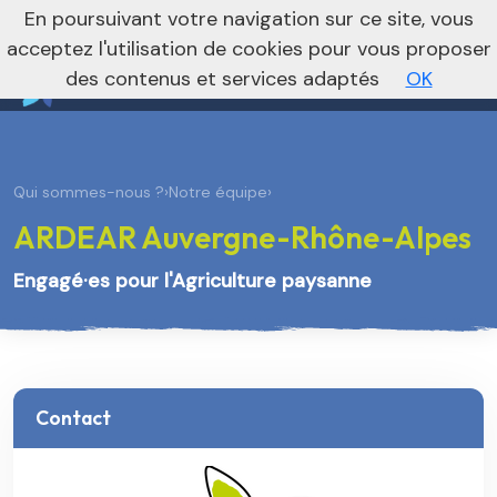
nivo_2026: 1
En poursuivant votre navigation sur ce site, vous
Vers le site national
acceptez l'utilisation de cookies pour vous proposer
des contenus et services adaptés
OK
Qui sommes-nous ?
›
Notre équipe
›
ARDEAR Auvergne-Rhône-Alpes
Engagé·es pour l'Agriculture paysanne
Contact