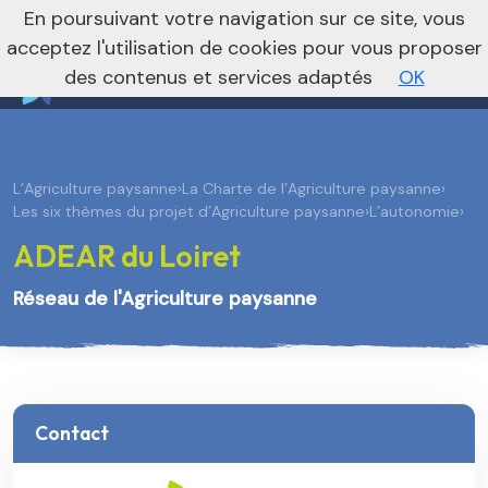
nivo_2026: 1
En poursuivant votre navigation sur ce site, vous
Je m’abonne à la newsletter foncière
Vers le site national
acceptez l'utilisation de cookies pour vous proposer
des contenus et services adaptés
OK
L’Agriculture paysanne
›
La Charte de l’Agriculture paysanne
›
Les six thèmes du projet d’Agriculture paysanne
›
L’autonomie
›
ADEAR du Loiret
Réseau de l'Agriculture paysanne
Contact