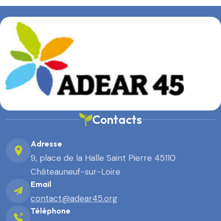
Contacts
Adresse
9, place de la Halle Saint Pierre 45110
Châteauneuf-sur-Loire
Email
contact@adear45.org
Téléphone