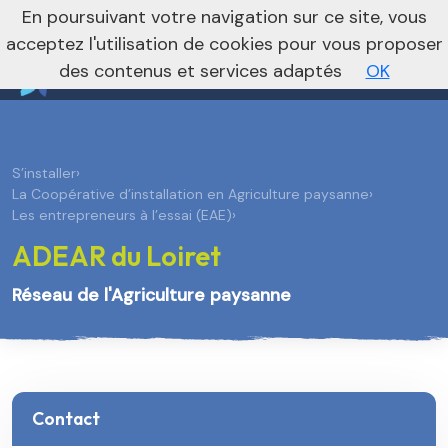
nivo_2026: 1
En poursuivant votre navigation sur ce site, vous
Je m’abonne à la newsletter foncière
Vers le site national
acceptez l'utilisation de cookies pour vous proposer
des contenus et services adaptés
OK
S’installer
›
La Coopérative d’installation en Agriculture paysanne
›
Les entrepreneurs à l’essai (EAE)
›
ADEAR du Loiret
Réseau de l'Agriculture paysanne
Contact