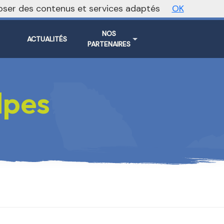
oposer des contenus et services adaptés
OK
Vers le site national
NOS
ACTUALITÉS
PARTENAIRES
lpes