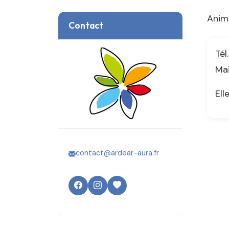
Anim
Contact
Tél
Mai
Ell
contact@ardear-aura.fr