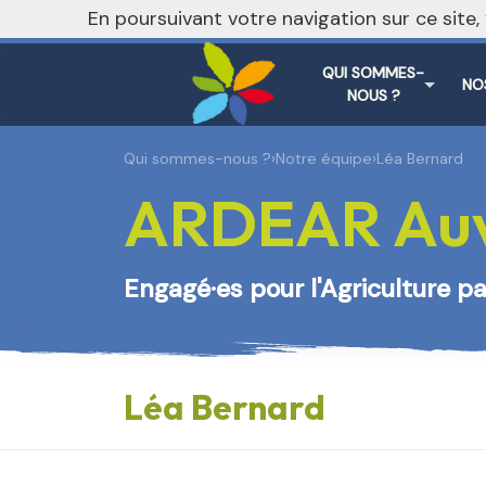
En poursuivant votre navigation sur ce site
QUI SOMMES-
NO
NOUS ?
Qui sommes-nous ?
›
Notre équipe
›
Léa Bernard
ARDEAR Auv
Engagé·es pour l'Agriculture 
Léa Bernard