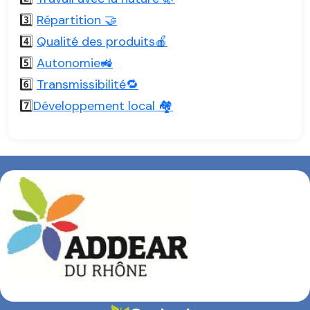
3️⃣
Répartition 🤝
4️⃣
Qualité des produits🍎
5️⃣
Autonomie🚜
6️⃣
Transmissibilité🔁
7️⃣
Développement local 🏘