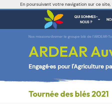
En poursuivant votre navigation sur ce site
QUI SOMMES-
NO
NOUS ?
Nos missions
›
Animer le groupe blé de l’ARDEAR
›
To
ARDEAR Auv
Engagé·es pour l'Agriculture 
Tournée des blés 2021