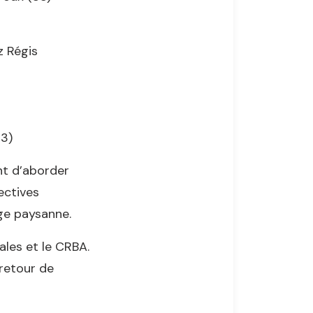
z Régis
73)
nt d’aborder
lectives
nge paysanne.
les et le CRBA.
 retour de