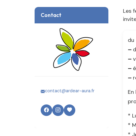
Les 
Contact
invi
du 
–
d
–
v
–
é
–
r
contact@ardear-aura.fr
En 
pr
* L
* M
* J