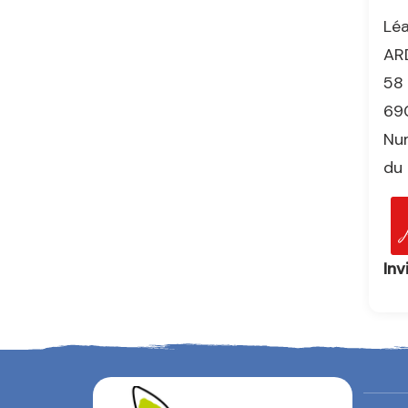
Lé
AR
58 
69
Nu
du 
Inv