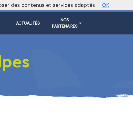
oposer des contenus et services adaptés
OK
Vers le site national
NOS
ACTUALITÉS
PARTENAIRES
lpes