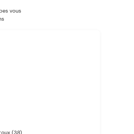
pes vous
ns
roux (38)