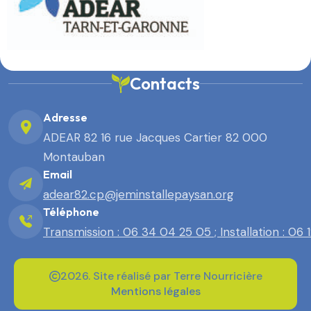
Contacts
Adresse
ADEAR 82 16 rue Jacques Cartier 82 000
Montauban
Email
adear82.cp@jeminstallepaysan.org
Téléphone
Transmission : 06 34 04 25 05 ; Installation : 06
2026. Site réalisé par Terre Nourricière
Mentions légales