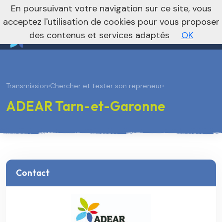
nivo_2026: 1
En poursuivant votre navigation sur ce site, vous
Vers le site national
acceptez l'utilisation de cookies pour vous proposer
des contenus et services adaptés
OK
Transmission
›
Chercher et tester son repreneur
›
ADEAR Tarn-et-Garonne
Contact