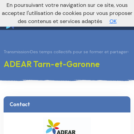
nivo_2026: 1
En poursuivant votre navigation sur ce site, vous
Vers le site national
acceptez l'utilisation de cookies pour vous proposer
des contenus et services adaptés
OK
Transmission
›
Des temps collectifs pour se former et partager
›
ADEAR Tarn-et-Garonne
Contact