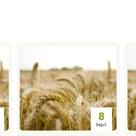
Agenda
8
Sept.