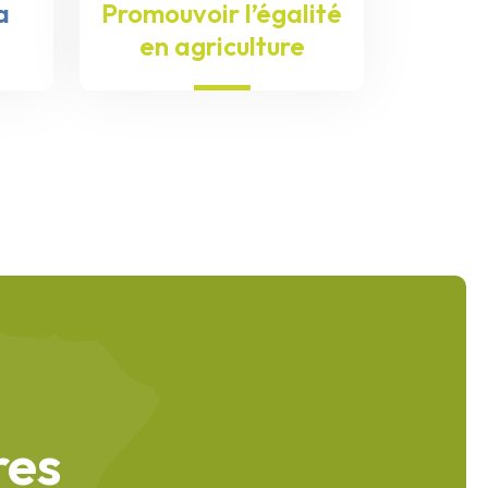
a
Promouvoir l’égalité
en agriculture
res