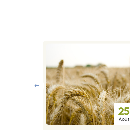
15
25
Sept.
Août