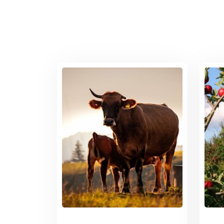
fut
a