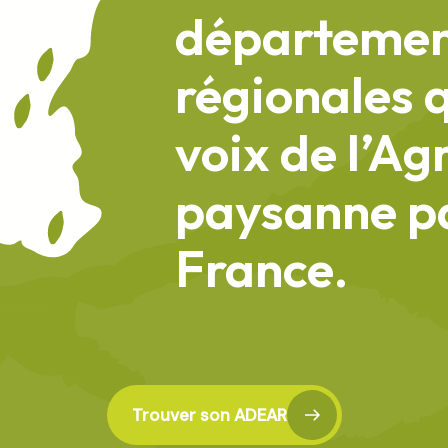
départemen
régionales q
voix de l’Ag
paysanne pa
France.
Trouver son ADEAR