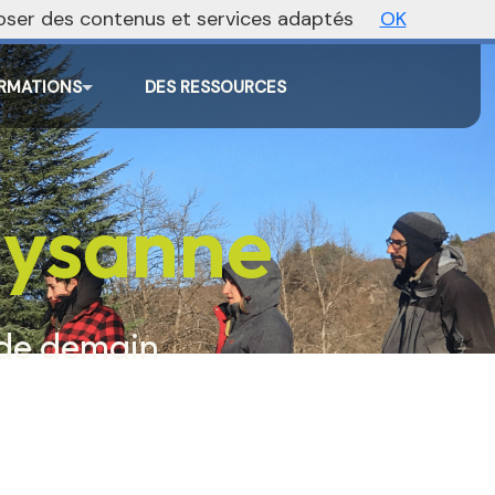
oposer des contenus et services adaptés
OK
Agenda
Annonces
Actualités
RMATIONS
DES RESSOURCES
paysanne
 de demain