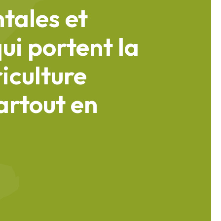
tales et
ui portent la
riculture
rtout en