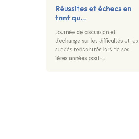
n
Réussites et échecs en
tant qu…
ler
roisièmes
Journée de discussion et
, l'ADEAR
d'échange sur les difficultés et les
succès rencontrés lors de ses
1ères années post-…