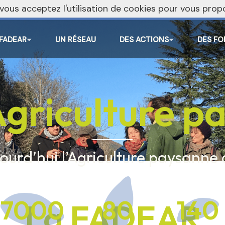
, vous acceptez l'utilisation de cookies pour vous pr
 FADEAR
UN RÉSEAU
DES ACTIONS
DES FO
Agriculture 
ourd’hui l’Agriculture paysanne
7000
80
140
La FADEAR