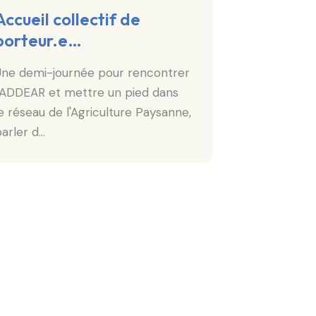
Accueil collectif de
Accueil C
porteur.e…
porteur·
Une demi-journée pour rencontrer
Les accueils c
l'ADDEAR et mettre un pied dans
"porte d’ent
e réseau de l'Agriculture Paysanne,
on a un proje
arler d…
L’objectif …