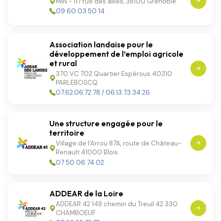
MIN - 117 rue des alliés, 38100 Grenoble
09 60 03 50 14
Association landaise pour le
développement de l’emploi agricole
et rural
370 VC 702 Quartier Espérous 40310
PARLEBOSCQ
07.62.06.72.78 / 06.13.73.34.26
Une structure engagée pour le
territoire
Village de l'Arrou 87A, route de Château-
Renault 41000 Blois
07 50 06 74 02
ADDEAR de la Loire
ADDEAR 42 148 chemin du Treuil 42 330
CHAMBOEUF