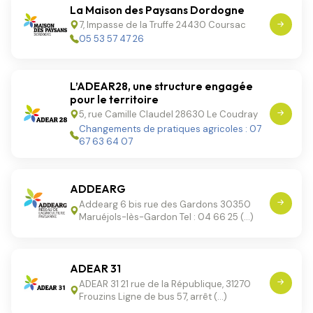
La Maison des Paysans Dordogne
7, Impasse de la Truffe 24430 Coursac
05 53 57 47 26
L’ADEAR28, une structure engagée
pour le territoire
5, rue Camille Claudel 28630 Le Coudray
Changements de pratiques agricoles : 07
67 63 64 07
ADDEARG
Addearg 6 bis rue des Gardons 30350
Maruéjols-lès-Gardon Tel : 04 66 25 (…)
ADEAR 31
ADEAR 31 21 rue de la République, 31270
Frouzins Ligne de bus 57, arrêt (…)