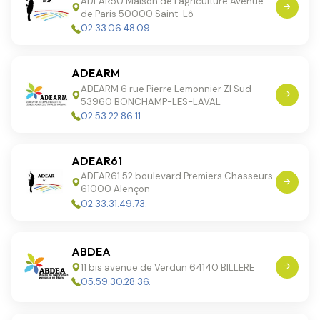
ADEAR50 Maison de l'agriculture Avenue
de Paris 50000 Saint-Lô
02.33.06.48.09
ADEARM
ADEARM 6 rue Pierre Lemonnier ZI Sud
53960 BONCHAMP-LES-LAVAL
02 53 22 86 11
ADEAR61
ADEAR61 52 boulevard Premiers Chasseurs
61000 Alençon
02.33.31.49.73.
ABDEA
11 bis avenue de Verdun 64140 BILLERE
05.59.30.28.36.