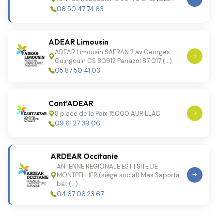
06 50 47 74 63
ADEAR Limousin
ADEAR Limousin SAFRAN 2 av Georges
Guingouin CS 80912 Panazol 87 017 (…)
05 87 50 41 03
Cant’ADEAR
8 place de la Paix 15000 AURILLAC
09 61 27 39 06
ARDEAR Occitanie
ANTENNE REGIONALE EST | SITE DE
MONTPELLIER (siège social) Mas Saporta,
bât (…)
04 67 06 23 67