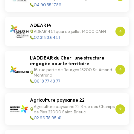
04.90.55.17.86
ADEAR14
ADEAR14 51 quai de juillet 14000 CAEN
02.31.83.64.51
L’ADDEAR du Cher : une structure
engagée pour le territoire
16, rue porte de Bourges 18200 St-Amand-
Montrond
06 18 77 43 77
Agriculture paysanne 22
Agriculture paysanne 22 8 rue des Champs
de Pies 22000 Saint-Brieuc
02 96 78 95 41