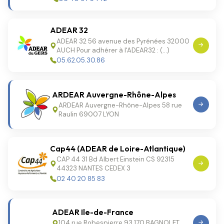
ADEAR 32
ADEAR 32 56 avenue des Pyrénées 32000
AUCH Pour adhérer à l'ADEAR32 : (…)
05.62.05.30.86
ARDEAR Auvergne-Rhône-Alpes
ARDEAR Auvergne-Rhône-Alpes 58 rue
Raulin 69007 LYON
Cap44 (ADEAR de Loire-Atlantique)
CAP 44 31 Bd Albert Einstein CS 92315
44323 NANTES CEDEX 3
02 40 20 85 83
ADEAR Ile-de-France
104 rue Robespierre 93 170 BAGNOLET