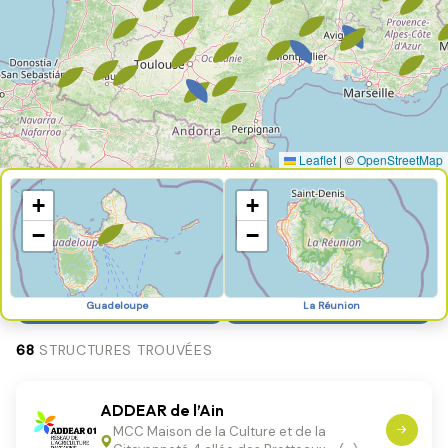
Leaflet
|
©
OpenStreetMap
+
+
−
−
Structures
Structures
régionales
départementales
Guadeloupe
La Réunion
Sélectionner ma région
Sélectionner un départem
68
STRUCTURES TROUVÉES
ADDEAR de l’Ain
MCC Maison de la Culture et de la