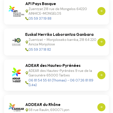
AFI Pays Basque
Zuentzat 218 rue de Mongelos 64220
AINHICE-MONGELOS
05 59 37 19 88
Euskal Herriko Laborantza Ganbara
Zuentzat – Monjoloseko karrika, 218 64 220
Ainiza Monjolose
05 59 37 18 82
ADEAR des Hautes-Pyrénées
ADEAR des Hautes-Pyrénées 9 rue de la
Garounère 65000 Tarbes
06 81 54 55 61 (Thomas) - 06 07 26 81 89
(Léa)
ADDEAR du Rhône
58 rue Raulin, 69007 Lyon